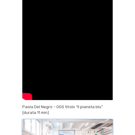
Paola Del Negro – OGS titolo “Il pianeta blu”
(durata 11 min)
Paola Del Negro