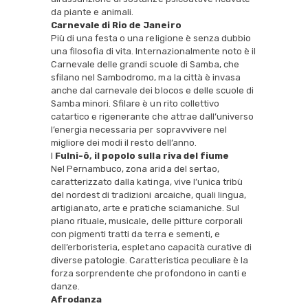
da piante e animali.
Carnevale di Rio de Janeiro
Più di una festa o una religione è senza dubbio
una filosofia di vita. Internazionalmente noto è il
Carnevale delle grandi scuole di Samba, che
sfilano nel Sambodromo, ma la città è invasa
anche dal carnevale dei blocos e delle scuole di
Samba minori. Sfilare è un rito collettivo
catartico e rigenerante che attrae dall’universo
l’energia necessaria per sopravvivere nel
migliore dei modi il resto dell’anno.
I
Fulni-ô, il popolo sulla riva del fiume
Nel Pernambuco, zona arida del sertao,
caratterizzato dalla katinga, vive l’unica tribù
del nordest di tradizioni arcaiche, quali lingua,
artigianato, arte e pratiche sciamaniche. Sul
piano rituale, musicale, delle pitture corporali
con pigmenti tratti da terra e sementi, e
dell’erboristeria, espletano capacità curative di
diverse patologie. Caratteristica peculiare è la
forza sorprendente che profondono in canti e
danze.
Afrodanza