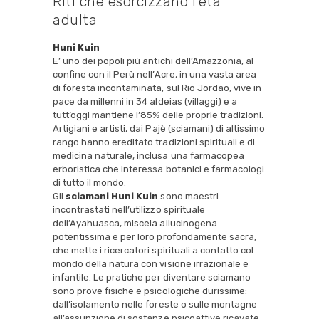
Riti che esorcizzano l’eta’
adulta
Huni Kuin
E’ uno dei popoli più antichi dell’Amazzonia, al
confine con il Perù nell’Acre, in una vasta area
di foresta incontaminata, sul Rio Jordao, vive in
pace da millenni in 34 aldeias (villaggi) e a
tutt’oggi mantiene l’85% delle proprie tradizioni.
Artigiani e artisti, dai Pajè (sciamani) di altissimo
rango hanno ereditato tradizioni spirituali e di
medicina naturale, inclusa una farmacopea
erboristica che interessa botanici e farmacologi
di tutto il mondo.
Gli
sciamani Huni Kuin
sono maestri
incontrastati nell’utilizzo spirituale
dell’Ayahuasca, miscela allucinogena
potentissima e per loro profondamente sacra,
che mette i ricercatori spirituali a contatto col
mondo della natura con visione irrazionale e
infantile. Le pratiche per diventare sciamano
sono prove fisiche e psicologiche durissime:
dall’isolamento nelle foreste o sulle montagne
all’assunzione di sostanze psicoattive ricavate