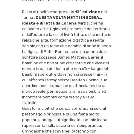
Ricca di novità e sorprese la
13^ edizione
del
format
QUESTA VOLTA METTI IN SCENA…
ideata e diretta da Lorena Matic
, che ha
coinvolto artisti, giovani promesse del territorio
e dall’estero e la collettività tutta, e che mette in
relazione arte, formazione didattica e realtà
sociale,con un tema che cambia di anno in anno.
La figura di Peter Pan nasce dalla penna dello
scrittore scozzese James Matthew Barrie, il
bambino che non vuole crescere e che vive nel
mondo irreale dell’Isola che non c’è – luogo dei
bambini sperduti e dove non si cresce mai – in
cui affronta l’antagonista Capitan Uncino, suo
acerrimo nemico, ma che si affaccia anche al
mondo reale, per recuperare la sua ombra ed
incontrare bambini come Wendy e i suoi
fratellini.
Questo l’incipit, che senza soffermarsi solo al
personaggio principale di una fiaba molto
popolare, indaga sul significato che tale icona
rappresenta nella società contemporanea;
un’indagine che scava nel profondo con