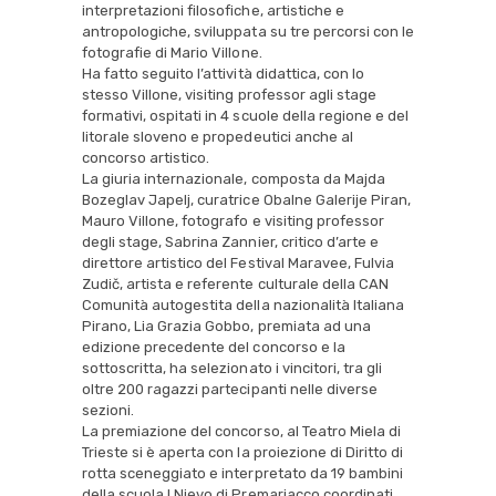
interpretazioni filosofiche, artistiche e
antropologiche, sviluppata su tre percorsi con le
fotografie di Mario Villone.
Ha fatto seguito l’attività didattica, con lo
stesso Villone, visiting professor agli stage
formativi, ospitati in 4 scuole della regione e del
litorale sloveno e propedeutici anche al
concorso artistico.
La giuria internazionale, composta da Majda
Bozeglav Japelj, curatrice Obalne Galerije Piran,
Mauro Villone, fotografo e visiting professor
degli stage, Sabrina Zannier, critico d’arte e
direttore artistico del Festival Maravee, Fulvia
Zudič, artista e referente culturale della CAN
Comunità autogestita della nazionalità Italiana
Pirano, Lia Grazia Gobbo, premiata ad una
edizione precedente del concorso e la
sottoscritta, ha selezionato i vincitori, tra gli
oltre 200 ragazzi partecipanti nelle diverse
sezioni.
La premiazione del concorso, al Teatro Miela di
Trieste si è aperta con la proiezione di Diritto di
rotta sceneggiato e interpretato da 19 bambini
della scuola I.Nievo di Premariacco coordinati