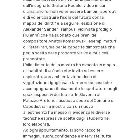
dall’insegnate Giuliana Fedele, video in cui
dichiarano “di non voler essere bambini sperduti
e di voler costruire l’isola del futuro con la
mappa dei diritti” e a seguire l’esibizione di
Alexander Sander Trampuš, violinista prodigio
(10 anni) che ha suonato due brani del
compositore Anatoli Komarowski; esempi maturi
di Peter Pan, sia per le capacità dimostrate che
per la scelta delle proposte visive e musicali
presentate.
L’allestimento della mostra ha evocato la magia
e l’habitat di un’isola che invita ad essere
esplorata, una ambientazione ricca di
vegetazione rigogliosa e lanterne accese che
accompagnano ritmicamente lo spettatore negli
spazi espositivi del teatro. In Slovenia al
Palazzo Pretorio, lussuosa sede del Comune di
Capodistria, la mostra con un nuovo
allestimento ha messo in evidenza le diverse
tecniche espressive scelte dagli studenti nei
loro elaborati.
Ad ogni appuntamento, si sono raccolte
immagini, suoni, confidenze e interviste, tutte