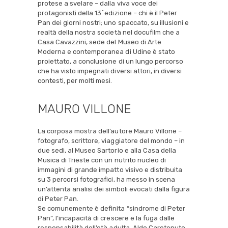
protese a svelare – dalla viva voce dei
protagonisti della 13^edizione – chi è il Peter
Pan dei giorni nostri; uno spaccato, su illusioni e
realtà della nostra società nel docufilm che a
Casa Cavazzini, sede del Museo di Arte
Moderna e contemporanea di Udine è stato
proiettato, a conclusione di un lungo percorso
che ha visto impegnati diversi attori, in diversi
contesti, per molti mesi.
MAURO VILLONE
La corposa mostra dell’autore Mauro Villone –
fotografo, scrittore, viaggiatore del mondo – in
due sedi, al Museo Sartorio e alla Casa della
Musica di Trieste con un nutrito nucleo di
immagini di grande impatto visivo e distribuita
su 3 percorsi fotografici, ha messo in scena
un’attenta analisi dei simboli evocati dalla figura
di Peter Pan.
Se comunemente è definita “sindrome di Peter
Pan”, l’incapacità di crescere e la fuga dalle
responsabilità dell’età adulta, Aldo Carotenuto,