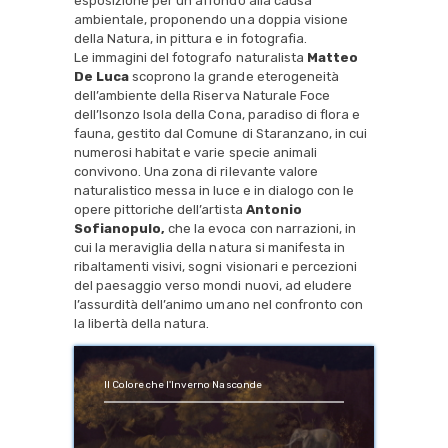
esposizione per un affondo alla causa
ambientale, proponendo una doppia visione
della Natura, in pittura e in fotografia.
Le immagini del fotografo naturalista
Matteo
De Luca
scoprono la grande eterogeneità
dell’ambiente della Riserva Naturale Foce
dell’Isonzo Isola della Cona, paradiso di flora e
fauna, gestito dal Comune di Staranzano, in cui
numerosi habitat e varie specie animali
convivono. Una zona di rilevante valore
naturalistico messa in luce e in dialogo con le
opere pittoriche dell’artista
Antonio
Sofianopulo,
che la evoca con narrazioni, in
cui la meraviglia della natura si manifesta in
ribaltamenti visivi, sogni visionari e percezioni
del paesaggio verso mondi nuovi, ad eludere
l’assurdità dell’animo umano nel confronto con
la libertà della natura.
Il Colore che l'Inverno Nasconde