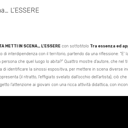
ena… L’ESSERE
A METTI IN SCENA… L’ESSERE
con sottotitolo
Tra essenza ed a
o di interdipendenza con il territorio, partendo da una riflessione: “E’
la persona che quel luogo lo abita?” Quattro mostre d’autore, che nel t
 di identificare la sinossi espositiva, per mettere in scena diverse i
esenta (il ritratto, l’effigiato svelato dall’occhio dell’artista), ciò che
rogetto l’attenzione ai giovani con una ricca attività didattica, con incon