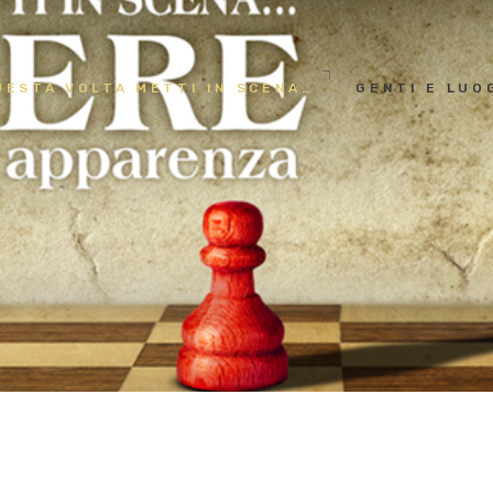
HOME
ASSOCIAZIONE CULTURALE OPERA VIVA
Questa Volta metti in scena…
UESTA VOLTA METTI IN SCENA…
GENTI E LUO
QUESTA VOLTA
METTI IN SCENA…
GENTI E LUOGHI
LE MANI D’ORO
CAFFÈ LETTERARI