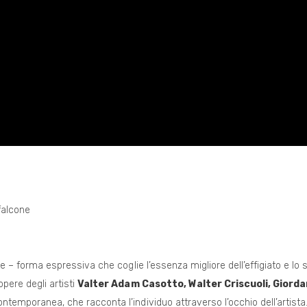
alcone
arte – forma espressiva che coglie l’essenza migliore dell’effigiato e lo
opere degli artisti
Valter Adam Casotto, Walter Criscuoli, Giorda
ontemporanea, che racconta l’individuo attraverso l’occhio dell’artista