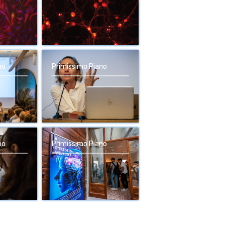
no
Primissimo Piano
no
Primissimo Piano