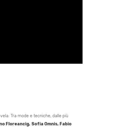
 svela. Tra mode e tecniche, dalle più
no Floreancig, Sofia Omnis, Fabio
.