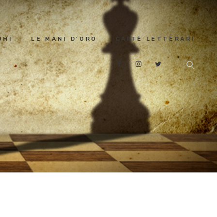
GHI
LE MANI D’ORO
CAFFÈ LETTERARI